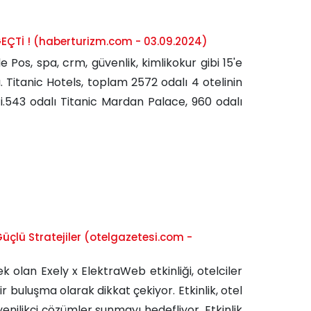
ÇTİ ! (haberturizm.com - 03.09.2024)
e Pos, spa, crm, güvenlik, kimlikokur gibi 15'e
 Titanic Hotels, toplam 2572 odalı 4 otelinin
tti.543 odalı Titanic Mardan Palace, 960 odalı
 Güçlü Stratejiler (otelgazetesi.com -
 olan Exely x ElektraWeb etkinliği, otelciler
ir buluşma olarak dikkat çekiyor. Etkinlik, otel
enilikçi çözümler sunmayı hedefliyor. Etkinlik