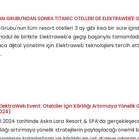
N GRUBU'NDAN SONRA TİTANİC OTELLERİ DE ELEKTRAWEB'E GE
 Grubu'nun tüm resort otelleri 3 ay gibi kısa bir süre içind
odül ile birlikte Elektraweb'e geçişi başarıyla tamamladı.
ca dijital yönetimi için Elektraweb teknolojisini tercih e
.
 ElektraWeb Event: Otelciler İçin Kârlılığı Artırmaya Yönelik
2024)
l 2024 tarihinde Aska Lara Resort & SPA’da gerçekleşecek
rlılığı artırmaya yönelik stratejilerin paylaşılacağı önemli b
onlarını kolaylaştıran ve kârlılığı en üst düzeye çıkaran y