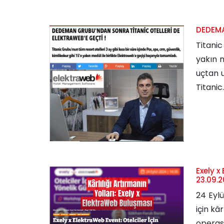
DEDEMA
Titanic
yakın m
uçtan u
Titanic..
Exely x
23.09.
24 Eylü
için kâ
operasy