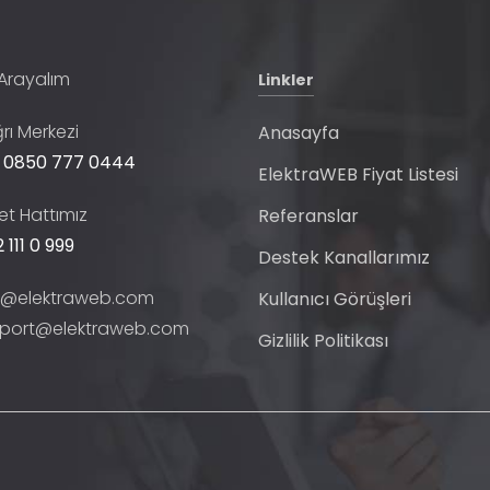
 Arayalım
Linkler
rı Merkezi
Anasayfa
 0850 777 0444
ElektraWEB Fiyat Listesi
t Hattımız
Referanslar
 111 0 999
Destek Kanallarımız
o@elektraweb.com
Kullanıcı Görüşleri
port@elektraweb.com
Gizlilik Politikası