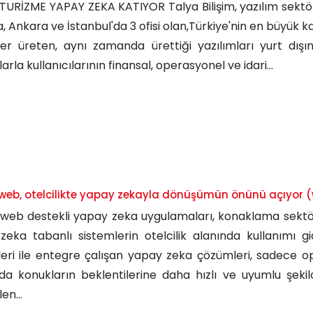
TURİZME YAPAY ZEKA KATIYOR Talya Bilişim, yazılım sektörün
, Ankara ve İstanbul'da 3 ofisi olan,Türkiye'nin en büyük 
er üreten, aynı zamanda ürettiği yazılımları yurt dışına
larla kullanıcılarının finansal, operasyonel ve idari...
aweb, otelcilikte yapay zekayla dönüşümün önünü açıyor (
aweb destekli yapay zeka uygulamaları, konaklama sektörü
zeka tabanlı sistemlerin otelcilik alanında kullanımı gi
leri ile entegre çalışan yapay zeka çözümleri, sadece o
a konukların beklentilerine daha hızlı ve uyumlu şekil
len...