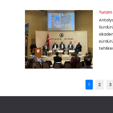
Turizm 
Antaly
Sürdürü
akadem
sürdürü
tehlikes
1
2
3