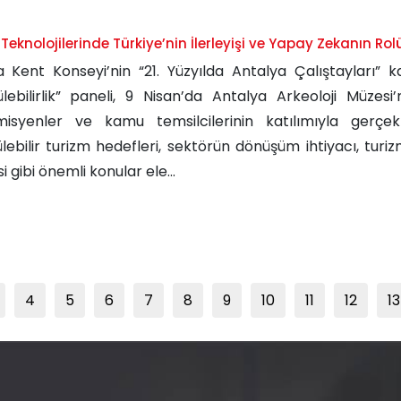
Teknolojilerinde Türkiye’nin İlerleyişi ve Yapay Zekanın Ro
a Kent Konseyi’nin “21. Yüzyılda Antalya Çalıştayları”
lebilirlik” paneli, 9 Nisan’da Antalya Arkeoloji Müzesi’
isyenler ve kamu temsilcilerinin katılımıyla gerçekle
lebilir turizm hedefleri, sektörün dönüşüm ihtiyacı, turiz
i gibi önemli konular ele...
4
5
6
7
8
9
10
11
12
13