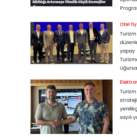
Program
Otel f
Turizm 
düzenl
yapay z
Turizm
Uğursal.
Elektra
Turizm 
stratej
yenili
sayılı 