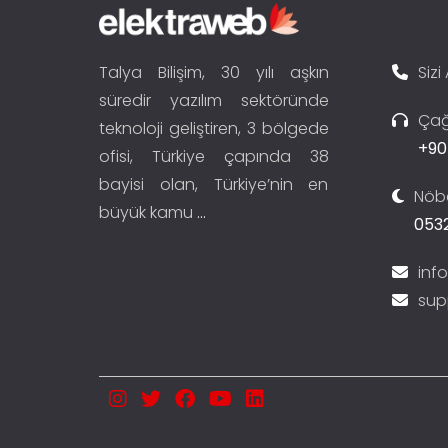
Talya Bilişim, 30 yılı aşkın
Sizi
süredir yazılım sektöründe
Çağ
teknoloji geliştiren, 3 bölgede
+90
ofisi, Türkiye çapında 38
bayisi olan, Türkiye’nin en
Nöbe
büyük kamu
...
0532
inf
sup