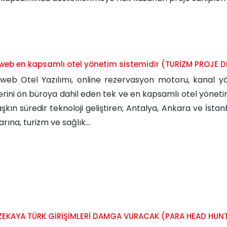
web en kapsamlı otel yönetim sistemidir (TURİZM PROJE DE
aweb Otel Yazılımı, online rezervasyon motoru, kanal 
lerini ön büroya dahil eden tek ve en kapsamlı otel yöneti
 aşkın süredir teknoloji geliştiren; Antalya, Ankara ve İsta
rına, turizm ve sağlık...
ZEKAYA TÜRK GİRİŞİMLERİ DAMGA VURACAK (PARA HEAD HUNTE