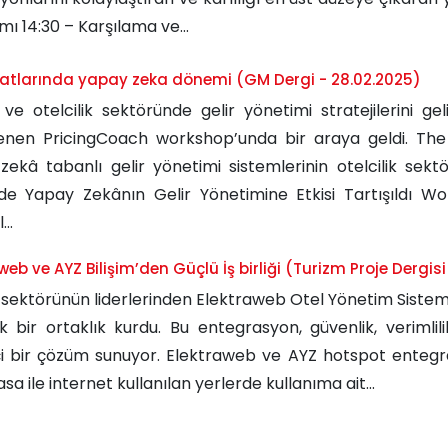
ı 14:30 – Karşılama ve...
iyatlarında yapay zeka dönemi (GM Dergi - 28.02.2025)
ve otelcilik sektöründe gelir yönetimi stratejilerini ge
enen PricingCoach workshop’unda bir araya geldi. The M
ekâ tabanlı gelir yönetimi sistemlerinin otelcilik sektö
de Yapay Zekânın Gelir Yönetimine Etkisi Tartışıldı 
..
web ve AYZ Bilişim’den Güçlü İş birliği (Turizm Proje Dergisi
sektörünün liderlerinden Elektraweb Otel Yönetim Sistemi,
ik bir ortaklık kurdu. Bu entegrasyon, güvenlik, verimli
kçi bir çözüm sunuyor. Elektraweb ve AYZ hotspot enteg
yasa ile internet kullanılan yerlerde kullanıma ait...