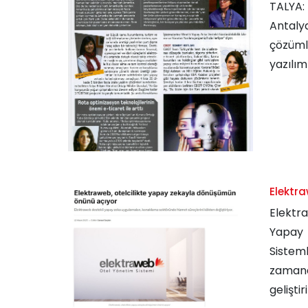
TALYA: 
Antalya
çözüml
yazılım
Elektr
Elektr
Yapay 
Sistem
zamand
geliştiri