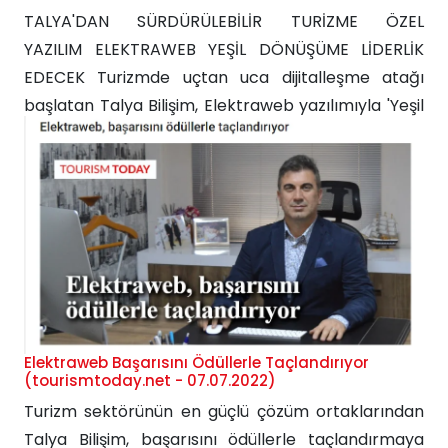
TALYA'DAN SÜRDÜRÜLEBİLİR TURİZME ÖZEL
YAZILIM ELEKTRAWEB YEŞİL DÖNÜŞÜME LİDERLİK
EDECEK Turizmde uçtan uca dijitalleşme atağı
başlatan Talya Bilişim, Elektraweb yazılımıyla 'Yeşil
turizm'e liderlik edecek. 2023te Yeşil Turizm
Sertifikası olarak değiştirilecek. Güvenli turizm
sertıfikasyon programının getirdiği bu yapı, 2023
yılından itibaren Türk turizm modelinin
sürdürülebilirlik koşullarını da gözeterek Güvenli ve
Yeşil Turizm Sertifıkasyon Programı ile kalıcı bir
şekilde...
Elektraweb Başarısını Ödüllerle Taçlandırıyor
(tourismtoday.net - 07.07.2022)
Turizm sektörünün en güçlü çözüm ortaklarından
Talya Bilişim, başarısını ödüllerle taçlandırmaya