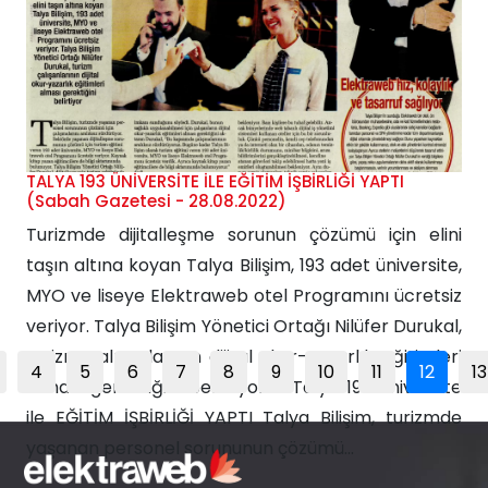
uygulamak ve analiz etmek için tüm imkanı
sunuyor. Yapay...
TALYA 193 ÜNİVERSİTE İLE EĞİTİM İŞBİRLİĞİ YAPTI
(Sabah Gazetesi - 28.08.2022)
Turizmde dijitalleşme sorunun çözümü için elini
taşın altına koyan Talya Bilişim, 193 adet üniversite,
MYO ve liseye Elektraweb otel Programını ücretsiz
veriyor. Talya Bilişim Yönetici Ortağı Nilüfer Durukal,
turizm çalışanlarının dijital okur-yazarlık eğitimleri
4
5
6
7
8
9
10
11
12
13
alması gerektiğini belirtiyor T Talya 193 üniversite
ile EĞİTİM İŞBİRLİĞİ YAPTI Talya Bilişim, turizmde
yaşanan personel sorununun çözümü...