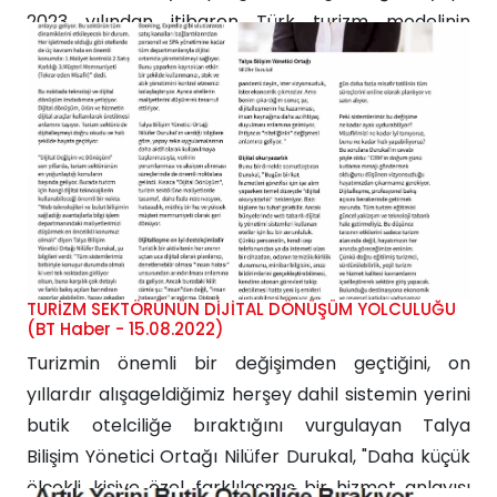
2023 yılından itibaren Türk turizm modelinin
sürdürülebilirlik koşullarını da gözeterek Güvenli ve
Yeşil Turizm Sertifikasyon Programı ile kalıcı bir
şekilde uygulanacak. Talya Bilişim Yönetici Ortağı
Nilüfer Durukal,...
TURİZM SEKTÖRÜNÜN DİJİTAL DÖNÜŞÜM YOLCULUĞU
(BT Haber - 15.08.2022)
Turizmin önemli bir değişimden geçtiğini, on
yıllardır alışageldiğimiz herşey dahil sistemin yerini
butik otelciliğe bıraktığını vurgulayan Talya
Bilişim Yönetici Ortağı Nilüfer Durukal, "Daha küçük
ölçekli, kişiye özel, farklılaşmış bir hizmet anlayışı