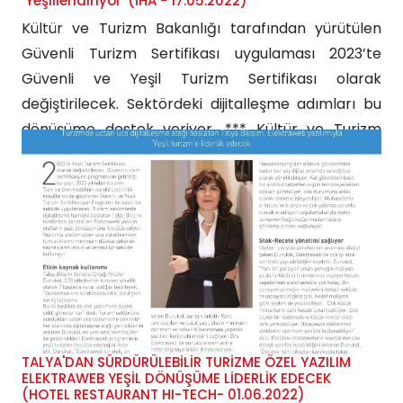
‘Yeşillendiriyor' (İHA - 17.05.2022)
Kültür ve Turizm Bakanlığı tarafından yürütülen
Güvenli Turizm Sertifikası uygulaması 2023’te
Güvenli ve Yeşil Turizm Sertifikası olarak
değiştirilecek. Sektördeki dijitalleşme adımları bu
dönüşüme destek veriyor. *** Kültür ve Turizm
Bakanlığı tarafından yürütülen Güvenli Turizm
Sertifikası uygulaması 2023’te Yeşil Turizm
Sertifikası olarak değiştirilecek. Güvenli turizm
sertifikasyon programının getirdiği bu yapı, 2023
yılından itibaren...
TALYA'DAN SÜRDÜRÜLEBİLİR TURİZME ÖZEL YAZILIM
ELEKTRAWEB YEŞİL DÖNÜŞÜME LİDERLİK EDECEK
(HOTEL RESTAURANT HI-TECH- 01.06.2022)