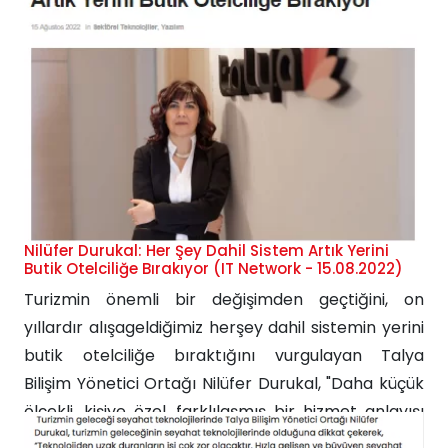
geliyor. Bu sektörün tüm dinamiklerini etkileyecek
bir durum. Her işletmede olduğu gibi otellerde de
üç kavram hala en önemli konumda: l.Malîyet
kontrolü...
Nilüfer Durukal: Her Şey Dahil Sistem Artık Yerini
Butik Otelciliğe Bırakıyor (IT Network - 15.08.2022)
Turizmin önemli bir değişimden geçtiğini, on
yıllardır alışageldiğimiz herşey dahil sistemin yerini
butik otelciliğe bıraktığını vurgulayan Talya
Bilişim Yönetici Ortağı Nilüfer Durukal, "Daha küçük
ölçekli, kişiye özel, farklılaşmış bir hizmet anlayışı
geliyor. Bu sektörün tüm dinamiklerini etkileyecek