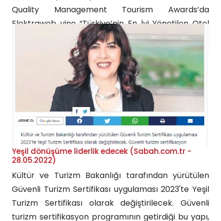
Quality Management Tourism Awards’da
Elektraweb yine “Türkiye’nin En İyi Yönetilen Otel
Yönetim Yazılımı” seçildi. Turizm sektörünün öncü
bilişim şirketlerinden biri olan ve hızlı çözümler
üreten Talya Bilişim, Elektraweb markasıyla bu yıl
ile birlikte...
Yeşil dönüşüme liderlik edecek (Sabah.com.tr -
28.05.2022)
Kültür ve Turizm Bakanlığı tarafından yürütülen
Güvenli Turizm Sertifikası uygulaması 2023'te Yeşil
Turizm Sertifikası olarak değiştirilecek. Güvenli
turizm sertifikasyon programının getirdiği bu yapı,