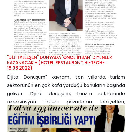
alabilir miyiz? Firmamız yazılım sektöründe 25 yılı
aşkın süredir teknoloji geliştiren;...
"DİJİTALLEŞEN" DÜNYADA 'ÖNCE İNSAN' DİYENLER
KAZANACAK - (HOTEL RESTAURANT HI-TECH-
18.08.2022)
Dijital Dönüşüm" kavramı, son yıllarda, turizm
sektörünün en çok kafa yorduğu konuların başında
geliyor. Dijital dönüşüm, turizm sektöründe
rezervasyon öncesi pazarlama faaliyetleri,
fiyatlama, online rezervasyon süreçleri, konaklama
deneyimi, konaklama sonrası CRM ve müşteri
ilişkileri gibi uzun bir iş sürecinin heranını planlamak,