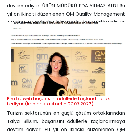
devam ediyor. ÜRÜN MÜDÜRÜ EDA YILMAZ ALDI Bu
yıl on ikincisi düzenlenen QM Quality Management
Tourism Awards’da Elektraweb yine “Türkiye’nin En
İyi Yönetilen Otel Yönetim Yazılımı” seçildi. Turizm
sektörünün öncü bilişim şirketlerinden biri olan ve
hızlı çözümler üreten Talya Bilişim, Elektraweb
markasıyla...
Elektraweb başarısını ödüllerle taçlandırarak
ilerliyor (kobipostasi.net - 07.07.2022)
Turizm sektörünün en güçlü çözüm ortaklarından
Talya Bilişim, başarısını ödüllerle taçlandırmaya
devam ediyor. Bu yıl on ikincisi düzenlenen QM