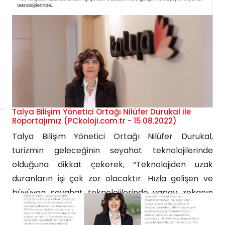
bir durum. Her işletmede olduğu gibi otellerde de
üç kavram hala en önemli konumda: l.Malîyet
kontrolü...
Talya Bilişim Yönetici Ortağı Nilüfer Durukal ile
Röportajımız (PCkoloji.com.tr - 15.08.2022)
Talya Bilişim Yönetici Ortağı Nilüfer Durukal,
turizmin geleceğinin seyahat teknolojilerinde
olduğuna dikkat çekerek, “Teknolojiden uzak
duranların işi çok zor olacaktır. Hızla gelişen ve
büyüyen seyahat teknolojilerinde yapay zekanın
çok daha etkin kullanımı ve açtığı yolları
göreceğiz” dedi. Talya Bilişim hakkında bilgi