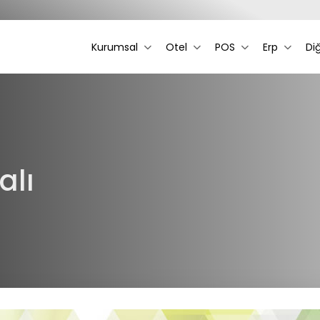
Kurumsal
Otel
POS
Erp
Di
alı