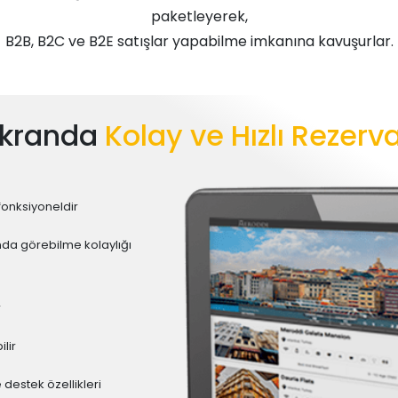
paketleyerek,
B2B, B2C ve B2E satışlar yapabilme imkanına kavuşurlar.
Ekranda
Kolay ve Hızlı Rezer
fonksiyoneldir
anda görebilme kolaylığı
r
lir
e destek özellikleri