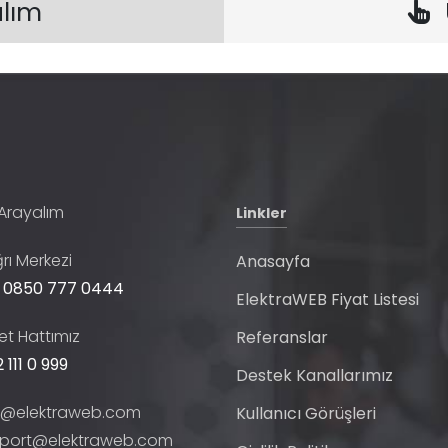
alım
 Arayalım
Linkler
rı Merkezi
Anasayfa
 0850 777 0444
ElektraWEB Fiyat Listesi
t Hattımız
Referanslar
 111 0 999
Destek Kanallarımız
o@elektraweb.com
Kullanıcı Görüşleri
port@elektraweb.com