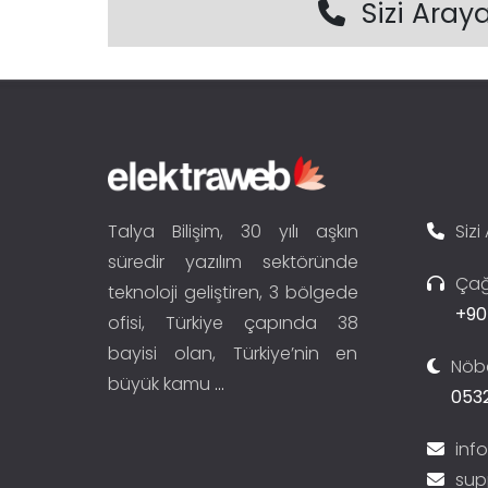
Sizi Aray
Talya Bilişim, 30 yılı aşkın
Sizi
süredir yazılım sektöründe
Çağ
teknoloji geliştiren, 3 bölgede
+90
ofisi, Türkiye çapında 38
bayisi olan, Türkiye’nin en
Nöbe
büyük kamu
...
0532
inf
sup