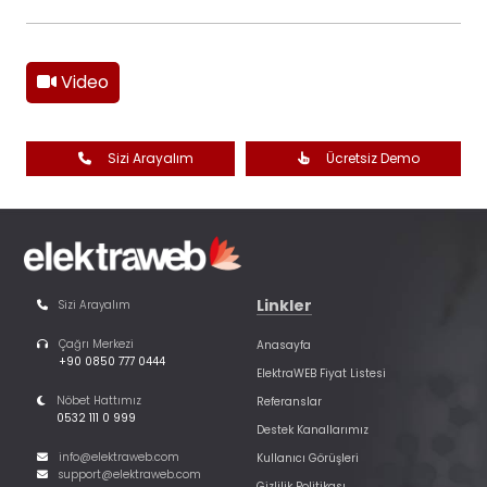
Video
Sizi Arayalım
Ücretsiz Demo
Linkler
Sizi Arayalım
Çağrı Merkezi
Anasayfa
+90 0850 777 0444
ElektraWEB Fiyat Listesi
Nöbet Hattımız
Referanslar
0532 111 0 999
Destek Kanallarımız
info@elektraweb.com
Kullanıcı Görüşleri
support@elektraweb.com
Gizlilik Politikası