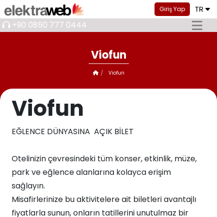
TR
Giriş Yap
+90 0850 777 0444
Viofun
Viofun
Viofun
EĞLENCE DÜNYASINA AÇIK BİLET
Otelinizin çevresindeki tüm konser, etkinlik, müze,
park ve eğlence alanlarına kolayca erişim
sağlayın.​​
Misafirlerinize bu aktivitelere ait biletleri avantajlı
fiyatlarla sunun, onların tatillerini unutulmaz bir