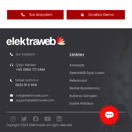
Sizi Arayalım
Ücretsiz Demo
Linkler
Sizi Arayalım
Çağrı Merkezi
Anasayfa
+90 0850 777 0444
ElektraWEB Fiyat Listesi
Nöbet Hattımız
Referanslar
0532 111 0 999
Destek Kanallarımız
info@elektraweb.com
Kullanıcı Görüşleri
support@elektraweb.com
Gizlilik Politikası
Copright 2026 Elektraweb. all right reserved.