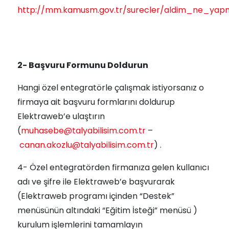
http://mm.kamusm.gov.tr/surecler/aldim_ne_yapm
2- Başvuru Formunu Doldurun
Hangi özel entegratörle çalışmak istiyorsanız o
firmaya ait başvuru formlarını doldurup
Elektraweb’e ulaştırın
(
muhasebe@talyabilisim.com.tr
–
canan.akozlu@talyabilisim.com.tr
) .
4- Özel entegratörden firmanıza gelen kullanıcı
adı ve şifre ile Elektraweb’e başvurarak
(Elektraweb programı içinden “Destek”
menüsünün altındaki “Eğitim İsteği” menüsü )
kurulum işlemlerini tamamlayın