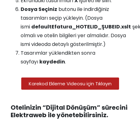
Ekrandaki tasarımları
X
işareti ile silin.
Dosya Seçiniz
butonu ile indirdiğiniz
tasarımları seçip yükleyin. (Dosya
ismi
defaultEfatura_HOTELID_ŞUBEID.xslt
şek
olmalı ve otelin bilgileri yer almalıdır. Dosya
ismi videoda detaylı gösterilmiştir.)
Tasarımlar yüklendikten sonra
sayfayı
kaydedin
.
Karekod Ekleme Videosu için Tıklayın
Otelinizin “Dijital Dönüşüm” sürecini
Elektraweb ile yönetebilirsiniz.