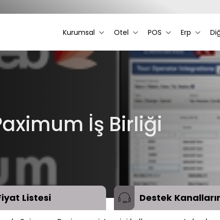
Kurumsal
Otel
POS
Erp
Di
aximum İş Birliği
Fiyat
Listesi
Destek
Kanalları