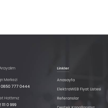
 Arayalım
Linkler
rı Merkezi
Anasayfa
 0850 777 0444
ElektraWEB Fiyat Listesi
t Hattımız
Referanslar
 111 0 999
Destek Kanallarımız