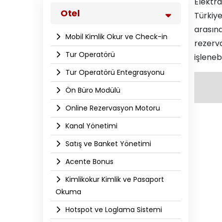
Elektr
Otel
Türkiye
arasınd
Mobil Kimlik Okur ve Check-in
rezerva
Tur Operatörü
işleneb
Tur Operatörü Entegrasyonu
Ön Büro Modülü
Online Rezervasyon Motoru
Kanal Yönetimi
Satış ve Banket Yönetimi
Acente Bonus
Kimlikokur Kimlik ve Pasaport
Okuma
Hotspot ve Loglama Sistemi