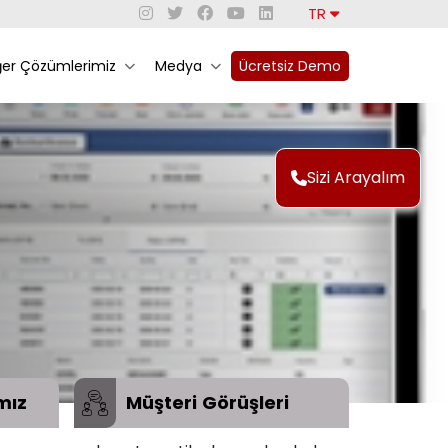
TR
ğer Çözümlerimiz
Medya
Ücretsiz Demo
Sizi Arayalım
mız
Müşteri
Görüşleri