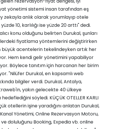
 gelen rezervasyon-fiyat dengesi, iyi
 fiyat yönetimi sistemi insan tarafından eş
y zekayla anlık olarak yorumlayıp otele
üzde 10, karlılığı ise yüzde 20 arttı" dedi.
alıcı konu olduğunu belirten Durukal, şunları
lerdeki fiyatlama yöntemlerini değiştirirken
n büyük acentelerin tekelindeyken artık her
liyor. Hem kendi gelir yönetimini yapabiliyor
yor. Böylece tanıtım için harcanan her birim
or. "Nilüfer Durukal, en kapsamlı web
ında bilgiler verdi. Durukal, Antalya,
ktraweb'in, yakın gelecekte 40 ülkeye
ı hedeflediğini söyledi. KÜÇÜK OTELLER KARLI
k otellerin işine yaradığını anlatan Durukal,
 Kanal Yönetimi, Online Rezervasyon Motoru,
 ve doluluğunu Booking, Expedia vb. online