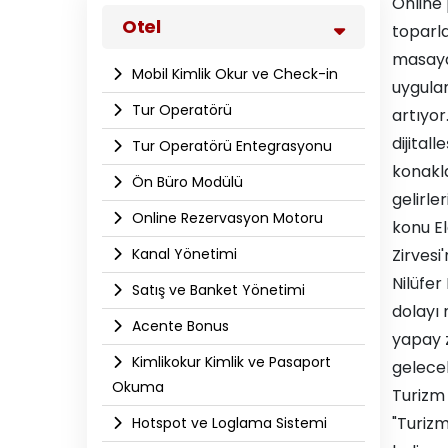
Online 
Otel
toparla
masaya 
Mobil Kimlik Okur ve Check-in
uygulam
Tur Operatörü
artıyor
dijita
Tur Operatörü Entegrasyonu
konakla
Ön Büro Modülü
gelirle
Online Rezervasyon Motoru
konu El
Kanal Yönetimi
Zirves
Nilüfer
Satış ve Banket Yönetimi
dolayı 
Acente Bonus
yapay z
Kimlikokur Kimlik ve Pasaport
gelecek
Okuma
Turizm 
"Turizm
Hotspot ve Loglama Sistemi