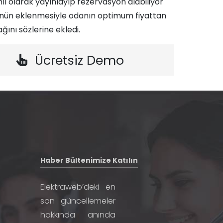
ı olarak yayınlayıp rezervasyon alabiliyor"
ülünün eklenmesiyle odanın optimum fiyattan
ğını sözlerine ekledi.
Ücretsiz Demo
Haber Bültenimize Katılın
Elektraweb’deki en
son güncellemeler
hakkında anında