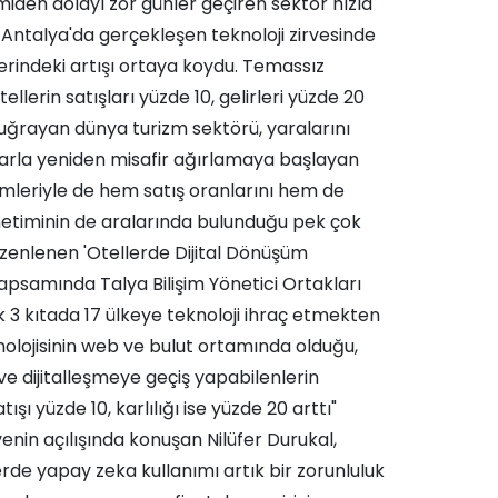
miden dolayı zor günler geçiren sektör hızla
. Antalya'da gerçekleşen teknoloji zirvesinde
lerindeki artışı ortaya koydu. Temassız
llerin satışları yüzde 10, gelirleri yüzde 20
 uğrayan dünya turizm sektörü, yaralarını
rla yeniden misafir ağırlamaya başlayan
emleriyle de hem satış oranlarını hem de
 yönetiminin de aralarında bulunduğu pek çok
zenlenen 'Otellerde Dijital Dönüşüm
samında Talya Bilişim Yönetici Ortakları
k 3 kıtada 17 ülkeye teknoloji ihraç etmekten
knolojisinin web ve bulut ortamında olduğu,
e dijitalleşmeye geçiş yapabilenlerin
şı yüzde 10, karlılığı ise yüzde 20 arttı"
venin açılışında konuşan Nilüfer Durukal,
rde yapay zeka kullanımı artık bir zorunluluk