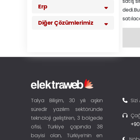
satış s
Erp
dedi.Bu
satılac
Diğer Çözümlerimiz
Talya Bilişim, 30 yılı aşkın
Sizi
süredir yazılım sektöründe
Çağ
teknoloji geliştiren, 3 bölgede
+90
ofisi, Türkiye çapında 38
bayisi olan, Türkiye’nin en
Nöbe