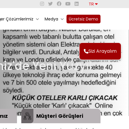
TR
ğer Çözümlerimiz
Medya
Ücretsiz Demo
Sizi Arayalım
z'de Yeni Yüzyıl
mız
Müşteri
Görüşleri