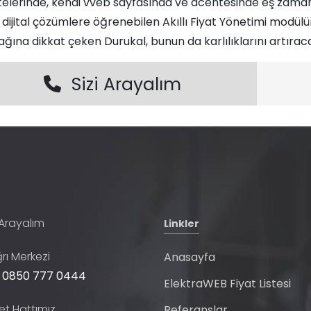
itelerinde, kendi vveb sayfasında ve acentesinde eş zamanl
 dijital çözümlere öğrenebilen Akıllı Fiyat Yönetimi mod
ağına dikkat çeken Durukal, bunun da karlılıklarını artıraca
Sizi Arayalım
 Arayalım
Linkler
rı Merkezi
Anasayfa
 0850 777 0444
ElektraWEB Fiyat Listesi
t Hattımız
Referanslar