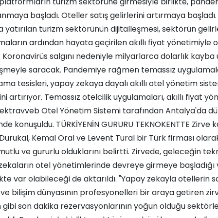
platformların turizm sektörüne girmesiyle birlikte, pande
nmaya başladı. Oteller satış gelirlerini artırmaya başladı
yatırılan turizm sektörünün dijitalleşmesi, sektörün gelir
aların ardından hayata geçirilen akıllı fiyat yönetimiyle ote
. Koronavirüs salgını nedeniyle milyarlarca dolarlık kayba
lleşmeyle saracak. Pandemiye rağmen temassız uygulamala
ma tesisleri, yapay zekaya dayalı akıllı otel yönetim sist
rini artırıyor. Temassız otelcilik uygulamaları, akıllı fiyat
ektravveb Otel Yönetim Sistemi tarafından Antalya'da dü
i'nde konuşuldu. TÜRKİYENİN GURURU TEKNOKENTTE Zirve kap
 Durukal, Kemal Oral ve Levent Tural bir Türk firması olara
mutlu ve gururlu olduklarını belirtti. Zirvede, geleceğin te
ekaların otel yönetimlerinde devreye girmeye başladığı v
te var olabileceği de aktarıldı. "Yapay zekayla otellerin satı
ve bilişim dünyasının profesyonelleri bir araya getiren zir
 gibi son dakika rezervasyonlarının yoğun olduğu sektörle