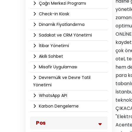
haline 
Çağrı Merkezi Programı
yönetil
Check-in Kiosk
zamanlı
Dinamik Fiyatlandırma
optimum
ONLİNE 
Sadakat ve CRM Yönetimi
kaydett
İtibar Yönetimi
çok öne
Akıllı Sohbet
otel, t
hem de 
Misafir Uygulaması
para ka
Devremülk ve Devre Tatil
tabanlı
Yönetimi
İstanbu
WhatsApp API​
teknolo
Karbon Dengeleme
ÇIKACAK
"Elektr
Pos
Acente 