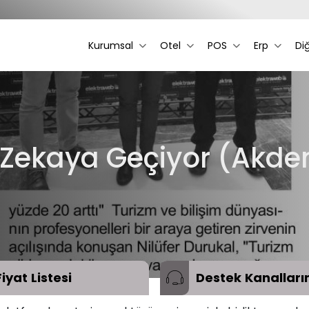
Kurumsal
Otel
POS
Erp
Di
 Zekaya Geçiyor (Akdeni
Fiyat
Listesi
Destek
Kanalları