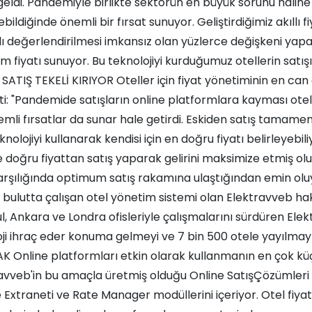
geldi. Pandemiyle birlikte sektörün en büyük sorunu haline
ebildiğinde önemli bir fırsat sunuyor. Geliştirdiğimiz akıllı
 değerlendirilmesi imkansız olan yüzlerce değişkeni yapa
 fiyatı sunuyor. Bu teknolojiyi kurduğumuz otellerin satışı y
SATIŞ TEKELİ KIRIYOR Oteller için fiyat yönetiminin en can 
i: "Pandemide satışların online platformlara kayması otel
mli fırsatlar da sunar hale getirdi. Eskiden satış tamame
eknolojiyi kullanarak kendisi için en doğru fiyatı belirleyebi
doğru fiyattan satış yaparak gelirini maksimize etmiş olu
rşılığında optimum satış rakamına ulaştığından emin oluy
 bulutta çalışan otel yönetim sistemi olan Elektravveb hakk
l, Ankara ve Londra ofisleriyle çalışmalarını sürdüren Ele
ji ihraç eder konuma gelmeyi ve 7 bin 500 otele yayılmay
 Online platformları etkin olarak kullanmanın en çok küçü
avveb'in bu amaçla üretmiş olduğu Online SatışÇözümleri
Extraneti ve Rate Manager modüllerini içeriyor. Otel fiyat