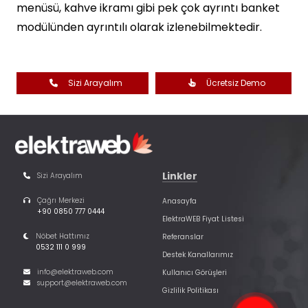
menüsü, kahve ikramı gibi pek çok ayrıntı banket
modülünden ayrıntılı olarak izlenebilmektedir.
Sizi Arayalım
Ücretsiz Demo
Linkler
Sizi Arayalım
Çağrı Merkezi
Anasayfa
+90 0850 777 0444
ElektraWEB Fiyat Listesi
Nöbet Hattımız
Referanslar
0532 111 0 999
Destek Kanallarımız
info@elektraweb.com
Kullanıcı Görüşleri
support@elektraweb.com
Gizlilik Politikası