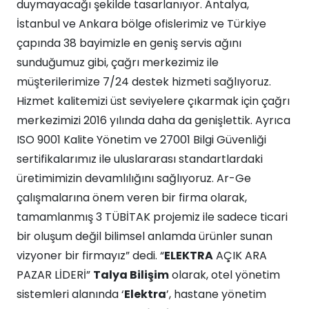
duymayacağı şekilde tasarlanıyor. Antalya,
İstanbul ve Ankara bölge ofislerimiz ve Türkiye
çapında 38 bayimizle en geniş servis ağını
sunduğumuz gibi, çağrı merkezimiz ile
müşterilerimize 7/24 destek hizmeti sağlıyoruz.
Hizmet kalitemizi üst seviyelere çıkarmak için çağrı
merkezimizi 2016 yılında daha da genişlettik. Ayrıca
ISO 9001 Kalite Yönetim ve 27001 Bilgi Güvenliği
sertifikalarımız ile uluslararası standartlardaki
üretimimizin devamlılığını sağlıyoruz. Ar-Ge
çalışmalarına önem veren bir firma olarak,
tamamlanmış 3 TÜBİTAK projemiz ile sadece ticari
bir oluşum değil bilimsel anlamda ürünler sunan
vizyoner bir firmayız” dedi. “
ELEKTRA
AÇIK ARA
PAZAR LİDERİ”
Talya Bilişim
olarak, otel yönetim
sistemleri alanında ‘
Elektra
’, hastane yönetim