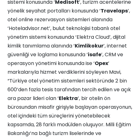
sistemi konusunda ‘
Medisoft
’, turizm acentelerine
yönelik seyahat portalları konusunda ‘
Travelaps
’,
otel online rezervasyon sistemleri alanında
‘Hoteladvisor.net’, bulut teknolojisi tabanlı otel
yönetim sistemi konusunda ‘Elektra Cloud’, dijital
kimlik tanımlama alanında ‘
Kimlikokur
’, internet
güvenliği ve loglama konusunda ‘
isafe
’, CRM ve
operasyon yönetimi konusunda ise ‘
Opex
’
markalarıyla hizmet verdiklerini söyleyen Mavi,
“Türkiye otel yönetim sistemleri sektöründe 2 bin
600’den fazla tesis tarafından tercih edilen ve açık
ara pazar lideri olan ‘
Elektra
’, bir otelin ön
bürosundan misafir girişiyle başlayan operasyonun,
otel içindeki tüm süreçlerini yönetebilecek
kapsamda, 28 farklı modülden oluşuyor. Milli Eğitim
Bakanlığı’na bağlı turizm liselerinde ve