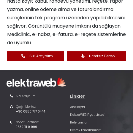
hasta kayıt kabul, randevu yönetimi, reçete, rapor
yazma, online ödeme alma ve faturalandırma
süreçlerinin tek program üzerinden yapılabilmesini
sağlıyor. Görüntülü muayene imkanı da sağlayan
Mediclinic, e-nabız, e-fatura, e-reçete sistemlerine
de uyumlu.
Sizi Arayalım
Ücretsiz Demo
Linkler
Sizi Arayalım
Çağrı Merkezi
Anasayfa
+90 0850 777 0444
ElektraWEB Fiyat Listesi
Nöbet Hattımız
Referanslar
0532 111 0 999
Destek Kanallarımız