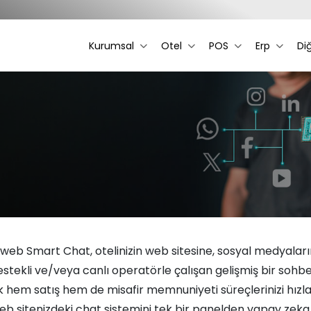
Kurumsal
Otel
POS
Erp
Di
web Smart Chat, otelinizin web sitesine, sosyal medyala
stekli ve/veya canlı operatörle çalışan gelişmiş bir sohbet
 hem satış hem de misafir memnuniyeti süreçlerinizi hızla
b sitenizdeki chat sistemini tek bir panelden yapay zeka il