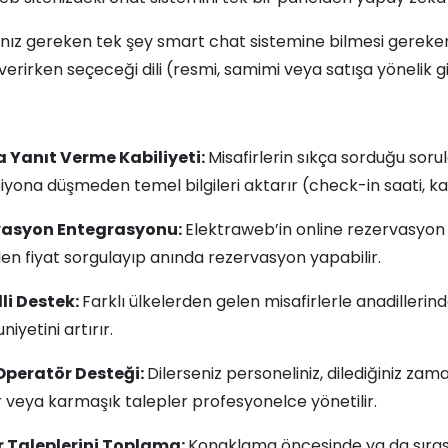
ız gereken tek şey smart chat sistemine bilmesi gereken
erirken seçeceği dili (resmi, samimi veya satışa yönelik gi
 Yanıt Verme Kabiliyeti:
Misafirlerin sıkça sorduğu sorul
yona düşmeden temel bilgileri aktarır (check-in saati, kahv
vasyon Entegrasyonu:
Elektraweb’in online rezervasyon s
en fiyat sorgulayıp anında rezervasyon yapabilir.
lli Destek:
Farklı ülkelerden gelen misafirlerle anadillerind
yetini artırır.
Operatör Desteği:
Dilerseniz personeliniz, dilediğiniz zam
r veya karmaşık talepler profesyonelce yönetilir.
r Taleplerini Toplama:
Konaklama öncesinde ya da sırasınd