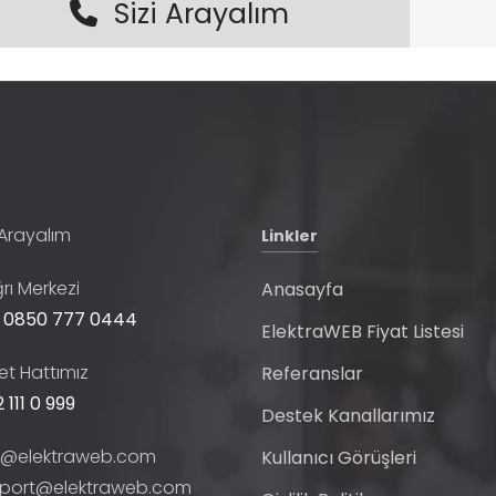
Sizi Arayalım
 Arayalım
Linkler
rı Merkezi
Anasayfa
 0850 777 0444
ElektraWEB Fiyat Listesi
t Hattımız
Referanslar
 111 0 999
Destek Kanallarımız
o@elektraweb.com
Kullanıcı Görüşleri
port@elektraweb.com