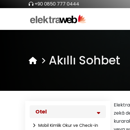
+90 0850 777 0444
Akıllı Sohbet
Elektra
Otel
zekâ de
kurarak
Mobil Kimlik Okur ve Check-in
veya we