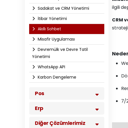
ilgili 
Sadakat ve CRM Yönetimi
İtibar Yönetimi
CRM v
stratej
Akıllı Sohbet
Misafir Uygulaması
Devremülk ve Devre Tatil
Neden
Yönetimi
Web
WhatsApp API​
Dön
Karbon Dengeleme
Res
Pos
7/2
Erp
Diğer Çözümlerimiz