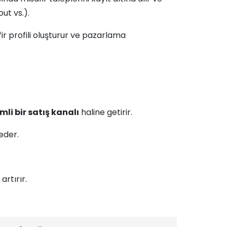
ut vs.).
r profili oluşturur ve pazarlama
mli bir satış kanalı
haline getirir.
eder.
rtırır.