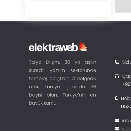
Talya Bilişim, 30 yılı aşkın
Sizi
süredir yazılım sektöründe
Çağ
teknoloji geliştiren, 3 bölgede
+90
ofisi, Türkiye çapında 38
bayisi olan, Türkiye’nin en
Nöbe
büyük kamu
...
0532
inf
sup