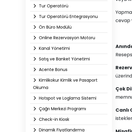
Tur Operatörü
Yapman
Tur Operatörü Entegrasyonu
cevap v
Ön Büro Modülü
Online Rezervasyon Motoru
Anında
Kanal Yönetimi
Resepsi
Satış ve Banket Yönetimi
Rezer
Acente Bonus
üzerind
Kimlikokur Kimlik ve Pasaport
Okuma
Çok Di
memnuni
Hotspot ve Loglama Sistemi
Çağrı Merkezi Programı
Canlı 
istekle
Check-in Kiosk
Dinamik Fiyatlandırma
Misafi