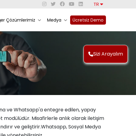
TR
ğer Çözümlerimiz
Medya
Ücretsiz Demo
Sizi Arayalım
rına ve Whatsapp'a entegre edilen, yapay
 modülüdür. Misafirlerle anlık olarak iletişim
ndırır ve geliştirir.Whatsapp, Sosyal Medya
e yönetebilirsiniz.