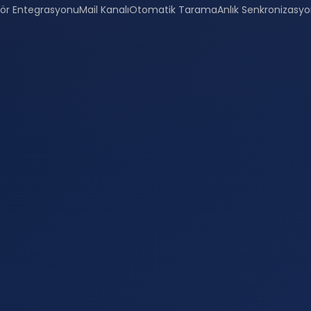
ör Entegrasyonu
Mail Kanalı
Otomatik Tarama
Anlık Senkronizasy