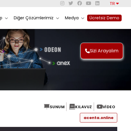
TR
rp
Diğer Çözümlerimiz
Medya
Ücretsiz Demo
Sizi Arayalım
SUNUM
KILAVUZ
VIDEO
acenta.online