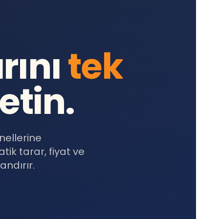
rını
tek
etin.
ellerine
k tarar, fiyat ve
andırır.