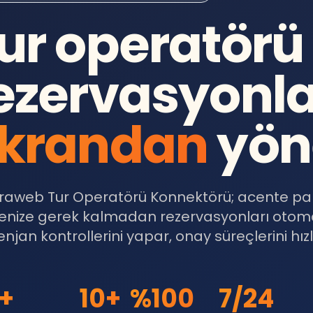
ur operatörü
ezervasyonla
krandan
yön
traweb Tur Operatörü Konnektörü; acente pan
enize gerek kalmadan rezervasyonları otomati
njan kontrollerini yapar, onay süreçlerini hızl
+
10+
%100
7/24