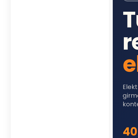
T
r
e
Elek
girm
konte
40